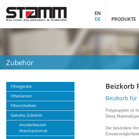
EN
DE
PRODUKTE
Zubehör
Beizkorb 
Filtergeräte
Filterkerzen
Beizkorb für
Filterscheiben
Polypropylen ist h
Galvano Zubehör
Diese Materialtype
Anodenbeutel-
Der besondere Vort
Waschautomat
Einsatzmöglichkeit