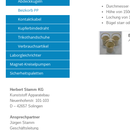
Abdeckkugeln
Durchmesser 
Beizkorb PP
Höhe von 15
Lochung von
Kontaktkabel
Bügel starr o
Kupferbindedraht
Trikothandschuhe
A
Verbrauchsartikel
Laborgleichrichter
Magnet-Kreiselpumpen
Sicherheitspaletten
Herbert Stamm KG
Kunststoff Apparatebau
Neuenhoferstr. 101-103
D – 42657 Solingen
Ansprechpartner
Jürgen Stamm
Geschäftsleitung