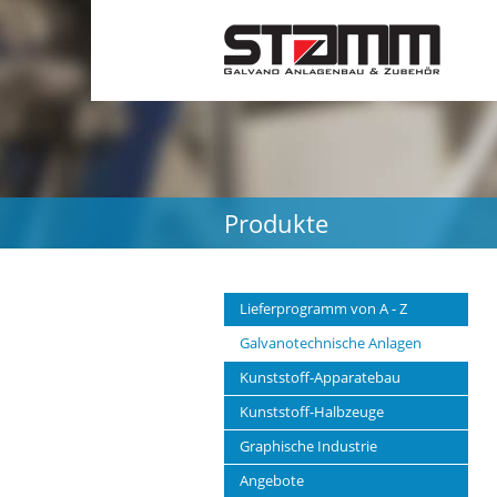
Produkte
Lieferprogramm von A - Z
Galvanotechnische Anlagen
Kunststoff-Apparatebau
Kunststoff-Halbzeuge
Graphische Industrie
Angebote