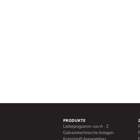
PRODUKTE
Lieferprogramm von A - Z
F
Galvanotechnische Anlagen
F
Kunststoff-Apparatebau
F