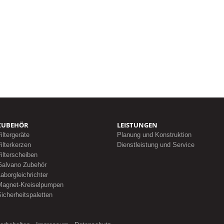
ZUBEHÖR
LEISTUNGEN
iltergeräte
Planung und Konstruktion
ilterkerzen
Dienstleistung und Service
ilterscheiben
Galvano Zubehör
aborgleichrichter
Magnet-Kreiselpumpen
icherheitspaletten