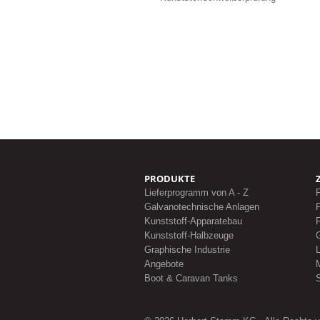
PRODUKTE
Lieferprogramm von A - Z
F
Galvanotechnische Anlagen
F
Kunststoff-Apparatebau
F
Kunststoff-Halbzeuge
Graphische Industrie
L
Angebote
Boot & Caravan Tanks
S